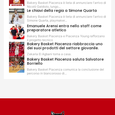
Bakery Basket Piacenza è lieta di annunciare l'arrivo di
Nicolò Galdiolo, lungo...
Le chiavi della regia a Simone Quarta
Bakery Basket Piacenza è lieta di annunciare l'arrivo di
Simone Quarta, playmaker...
Emanuele Arensi entra nello staff come
preparatore atletico
Bakery Basket Piacenza e Piacenza Young rafforzano
il progetto tecnico
Bakery Basket Piacenza riabbraccia uno
dei suoi prodotti del settore giovanile.
Zakaria El Agbani torna a casa.
Bakery Basket Piacenza saluta Salvatore
Borriello
Bakery Basket Piacenza comunica la conclusione del
percorso in biancorosso di...