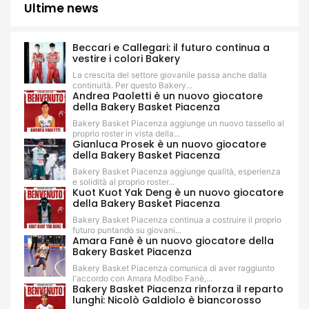
Ultime news
Beccari e Callegari: il futuro continua a
vestire i colori Bakery
La crescita del settore giovanile passa anche dalla
continuità. Per questo Bakery...
Andrea Paoletti è un nuovo giocatore
della Bakery Basket Piacenza
Bakery Basket Piacenza aggiunge un nuovo tassello al
proprio roster in vista della...
Gianluca Prosek è un nuovo giocatore
della Bakery Basket Piacenza
Bakery Basket Piacenza aggiunge qualità, esperienza
e solidità al proprio roster...
Kuot Kuot Yak Deng è un nuovo giocatore
della Bakery Basket Piacenza
Bakery Basket Piacenza continua a costruire il proprio
futuro puntando su giovani...
Amara Fanè è un nuovo giocatore della
Bakery Basket Piacenza
Bakery Basket Piacenza comunica di aver raggiunto
l'accordo con Amara Modibo Fanè,...
Bakery Basket Piacenza rinforza il reparto
lunghi: Nicolò Galdiolo è biancorosso