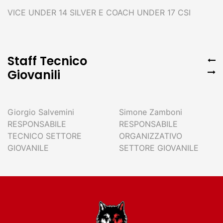
VICE UNDER 14 SILVER E COACH UNDER 17 CSI
Staff Tecnico
Giovanili
Giorgio Salvemini
Simone Zamboni
RESPONSABILE
RESPONSABILE
TECNICO SETTORE
ORGANIZZATIVO
GIOVANILE
SETTORE GIOVANILE