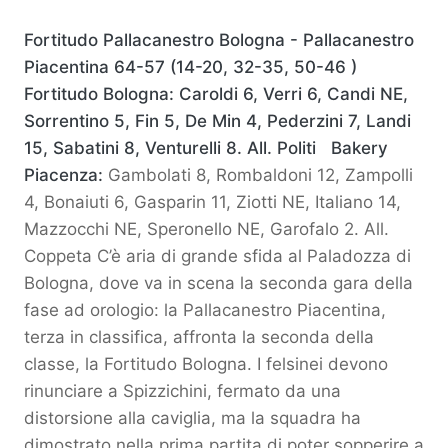
Fortitudo Pallacanestro Bologna - Pallacanestro
Piacentina 64-57 (14-20, 32-35, 50-46 )
Fortitudo Bologna: Caroldi 6, Verri 6, Candi NE,
Sorrentino 5, Fin 5, De Min 4, Pederzini 7, Landi
15, Sabatini 8, Venturelli 8. All. Politi
Bakery
Piacenza:
Gambolati 8, Rombaldoni 12, Zampolli
4, Bonaiuti 6, Gasparin 11, Ziotti NE, Italiano 14,
Mazzocchi NE, Speronello NE, Garofalo 2. All.
Coppeta C’è aria di grande sfida al Paladozza di
Bologna, dove va in scena la seconda gara della
fase ad orologio: la Pallacanestro Piacentina,
terza in classifica, affronta la seconda della
classe, la Fortitudo Bologna. I felsinei devono
rinunciare a Spizzichini, fermato da una
distorsione alla caviglia, ma la squadra ha
dimostrato nella prima partita di poter sopperire a