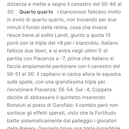
distanza e mette a segno il canestro del 50-46 al
30’.
Quarto quarto
I biancorossi faticano molto
in avvio di quarto quarto, non trovando per due
minuti il fondo della retina, cosa che invece
riesce bene al solito Landi, giunto a quota 15
punti con la tripla del +8 per i biancoblu. Italiano
fallisce due liberi, e si entra negli ultimi 5’ di
partita con Piacenza a -7, prima che Italiano si
faccia ampiamente perdonare con il canestro del
56-51 al 36’. Il capitano si carica allora la squadra
sulle spalle, con una grandissima tripla per
riavvicinare Piacenza: 56-54. Sul -4, Coppeta
decide di abbassare il quintetto inserendo
Bonaiuti al posto di Garofalo: il cambio però non
sortisce gli effetti sperati, visto che la Fortitudo
batte sistematicamente dal palleggio i giocatori
della Bakery. Gasparin trova una tripla incredibile