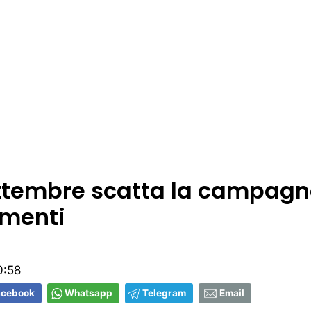
ettembre scatta la campag
menti
0:58
acebook
Whatsapp
Telegram
Email