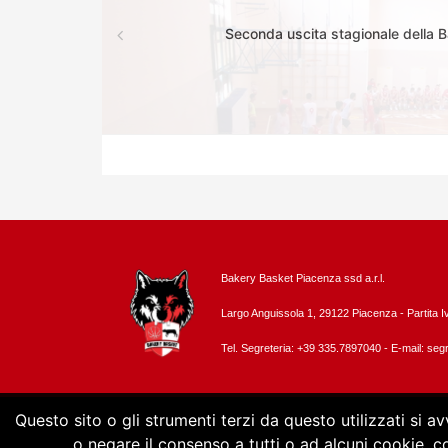
Seconda uscita stagionale della 
Bakery Basket Piacenza ssd a.r.l.
Largo Anguissola 1, 29122 Piacenza -
Partita 
Tel. Segreteria: +39 335.7897040 - E-mail:
segr
Questo sito o gli strumenti terzi da questo utilizzati si a
o negare il consenso a tutti o ad alcuni cookie, 