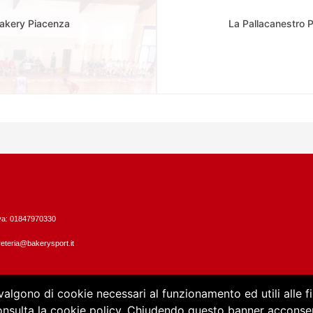
Bakery Piacenza
La Pallacanestro 
Iva: 01847970330
eteria@bakerysport.it
vvalgono di cookie necessari al funzionamento ed utili alle fin
consulta la cookie policy. Chiudendo questo banner acconsent