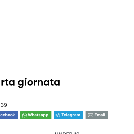
arta giornata
:39
acebook
Whatsapp
Telegram
Email