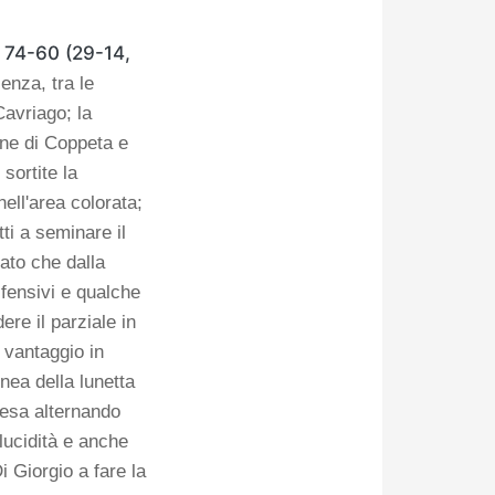
 74-60
(29-14,
enza, tra le
avriago; la
one di Coppeta e
sortite la
ell'area colorata;
ti a seminare il
cato che dalla
ifensivi e qualche
ere il parziale in
 vantaggio in
inea della lunetta
fesa alternando
lucidità e anche
i Giorgio a fare la