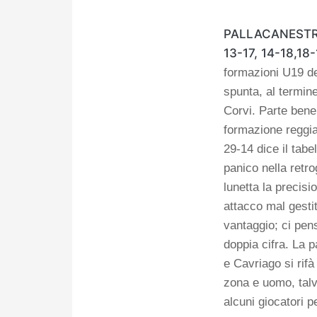
PALLACANESTR
13-17, 14-18,18-
formazioni U19 de
spunta, al termine
Corvi.
Parte bene 
formazione reggia
29-14 dice il tabel
panico nella retro
lunetta la precis
attacco mal gestit
vantaggio; ci pen
doppia cifra.
La p
e Cavriago si rif
zona e uomo, talv
alcuni giocatori p