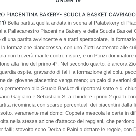
UNDER 19
O PIACENTINA BAKERY- SCUOLA BASKET CAVRIAGO
11)
Bella partita quella andata in scena al Palabakery di Piac
lla Pallacanestro Piacentina Bakery e della Scuola Basket C
 di una partita avvincente e a tratti spettacolare, la formazi
la formazione biancorossa, con uno Ziotti scatenato alle cui 
na non troverà mai le contromisure, e un Ponzi dominatore n
lone alla fine del primo 4°.
Nel secondo quarto, è ancora Ziot
guardia ospite, gravando di falli la formazione gialloblu, pec
ione del giovane piacentino venga meno; un paio di svarioni d
o permettono alla Scuola Basket di riportarsi sotto e di chiud
sano Gagliano e Sebastiani S. a chiudere i primi 2 quarti con
artita ricomincia con scarse percentuali dei piacentini dalla l
à sotto, veramente mai domo; Coppeta mescola le carte in di
olta nella stessa azione d'attacco dei reggiani, che perdono 
er falli; stavolta sono Derba e Paini a dettare le regole, con D