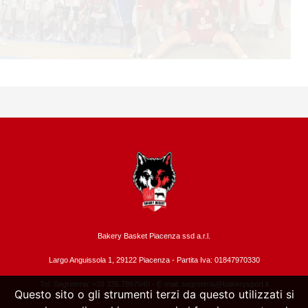
Bakery Basket Piacenza ssd a.r.l.
Largo Anguissola 1, 29122 Piacenza -
Partita Iva: 01847970330
Tel. Segreteria: +39 335.7897040 - E-mail:
segreteria@bakerysport.it
Questo sito o gli strumenti terzi da questo utilizzati si