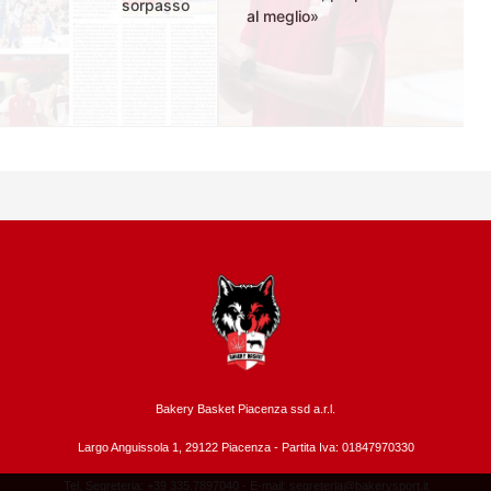
sorpasso
al meglio»
Bakery Basket Piacenza ssd a.r.l.
Largo Anguissola 1, 29122 Piacenza -
Partita Iva: 01847970330
Tel. Segreteria: +39 335.7897040 - E-mail:
segreteria@bakerysport.it