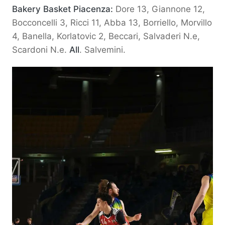
Bakery Basket Piacenza:
Dore 13, Giannone 12,
Bocconcelli 3, Ricci 11, Abba 13, Borriello, Morvillo
4, Banella, Korlatovic 2, Beccari, Salvaderi N.e,
Scardoni N.e.
All
. Salvemini.