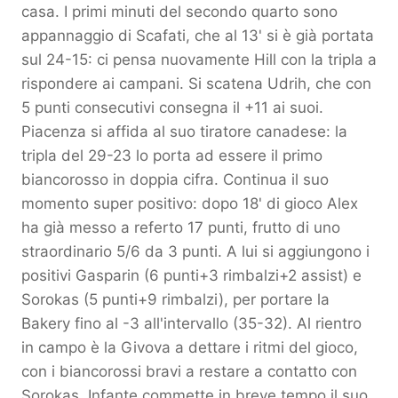
casa. I primi minuti del secondo quarto sono
appannaggio di Scafati, che al 13' si è già portata
sul 24-15: ci pensa nuovamente Hill con la tripla a
rispondere ai campani. Si scatena Udrih, che con
5 punti consecutivi consegna il +11 ai suoi.
Piacenza si affida al suo tiratore canadese: la
tripla del 29-23 lo porta ad essere il primo
biancorosso in doppia cifra. Continua il suo
momento super positivo: dopo 18' di gioco Alex
ha già messo a referto 17 punti, frutto di uno
straordinario 5/6 da 3 punti. A lui si aggiungono i
positivi Gasparin (6 punti+3 rimbalzi+2 assist) e
Sorokas (5 punti+9 rimbalzi), per portare la
Bakery fino al -3 all'intervallo (35-32). Al rientro
in campo è la Givova a dettare i ritmi del gioco,
con i biancorossi bravi a restare a contatto con
Sorokas. Infante commette in breve tempo il suo