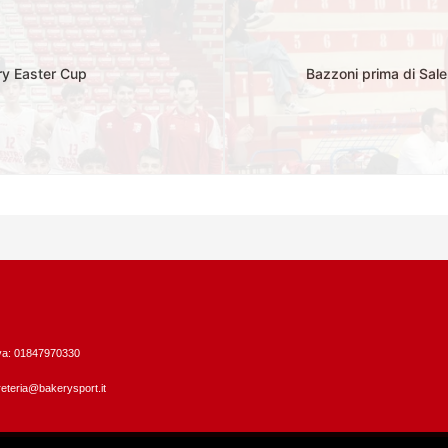
ry Easter Cup
Bazzoni prima di Saler
Iva: 01847970330
eteria@bakerysport.it