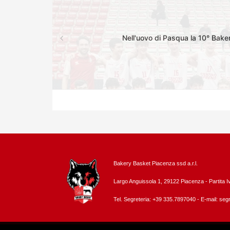
Nell'uovo di Pasqua la 10° Bake
Bakery Basket Piacenza ssd a.r.l.
Largo Anguissola 1, 29122 Piacenza -
Partita 
Tel. Segreteria: +39 335.7897040 - E-mail:
segr