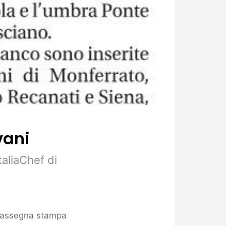
vani
taliaChef di
assegna stampa