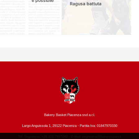
è possibile
Ragusa battuta
Bakery Basket Piacenza ssd a.r.l.
Largo Anguissola 1, 29122 Piacenza -
Partita Iva: 01847970330
Tel. Segreteria: +39 335.7897040 - E-mail:
segreteria@bakerysport.it