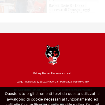
Bakery Basket Piacenza ssd a.r.l.
Largo Anguissola 1, 29122 Piacenza -
Partita Iva: 01847970330
Tel. Segreteria: +39 335.7897040 - E-mail:
segreteria@bakerysport.it
Questo sito o gli strumenti terzi da questo utilizzati si
avvalgono di cookie necessari al funzionamento ed
utili alle finalità illustrate nella cookie policy. Se vuoi