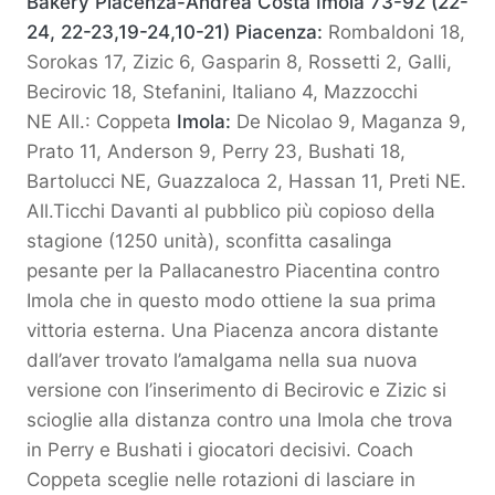
Bakery Piacenza-Andrea Costa Imola 73-92 (22-
24, 22-23,19-24,10-21)
Piacenza:
Rombaldoni 18,
Sorokas 17, Zizic 6, Gasparin 8, Rossetti 2, Galli,
Becirovic 18, Stefanini, Italiano 4, Mazzocchi
NE All.: Coppeta
Imola:
De Nicolao 9, Maganza 9,
Prato 11, Anderson 9, Perry 23, Bushati 18,
Bartolucci NE, Guazzaloca 2, Hassan 11, Preti NE.
All.Ticchi Davanti al pubblico più copioso della
stagione (1250 unità), sconfitta casalinga
pesante per la Pallacanestro Piacentina contro
Imola che in questo modo ottiene la sua prima
vittoria esterna. Una Piacenza ancora distante
dall’aver trovato l’amalgama nella sua nuova
versione con l’inserimento di Becirovic e Zizic si
scioglie alla distanza contro una Imola che trova
in Perry e Bushati i giocatori decisivi. Coach
Coppeta sceglie nelle rotazioni di lasciare in