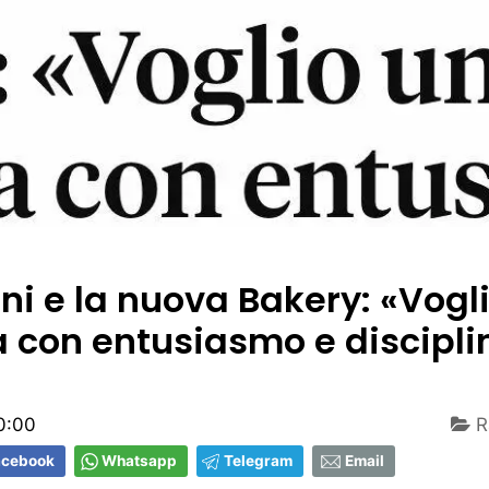
ni e la nuova Bakery: «Vogl
 con entusiasmo e discipli
0:00
R
acebook
Whatsapp
Telegram
Email