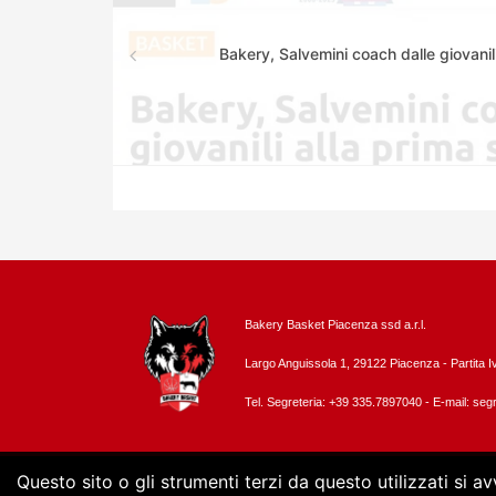
Bakery, Salvemini coach dalle giovanil
Bakery Basket Piacenza ssd a.r.l.
Largo Anguissola 1, 29122 Piacenza -
Partita 
Tel. Segreteria: +39 335.7897040 - E-mail:
segr
Questo sito o gli strumenti terzi da questo utilizzati si a