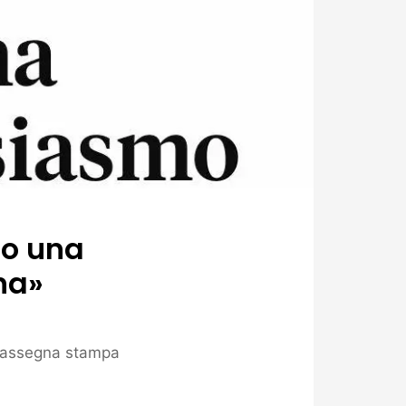
io una
na»
assegna stampa