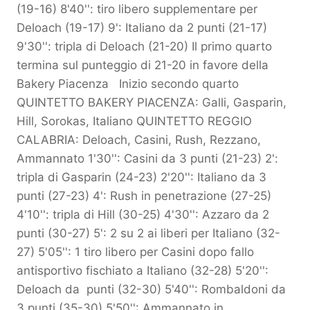
(19-16) 8'40'': tiro libero supplementare per
Deloach (19-17) 9': Italiano da 2 punti (21-17)
9'30'': tripla di Deloach (21-20) Il primo quarto
termina sul punteggio di 21-20 in favore della
Bakery Piacenza Inizio secondo quarto
QUINTETTO BAKERY PIACENZA: Galli, Gasparin,
Hill, Sorokas, Italiano QUINTETTO REGGIO
CALABRIA: Deloach, Casini, Rush, Rezzano,
Ammannato 1'30'': Casini da 3 punti (21-23) 2':
tripla di Gasparin (24-23) 2'20'': Italiano da 3
punti (27-23) 4': Rush in penetrazione (27-25)
4'10'': tripla di Hill (30-25) 4'30'': Azzaro da 2
punti (30-27) 5': 2 su 2 ai liberi per Italiano (32-
27) 5'05'': 1 tiro libero per Casini dopo fallo
antisportivo fischiato a Italiano (32-28) 5'20'':
Deloach da punti (32-30) 5'40'': Rombaldoni da
3 punti (35-30) 5'50'': Ammannato in