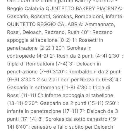
Ore 21:00 inizio della partita Bakery Piacenza -
Reggio Calabria QUINTETTO BAKERY PIACENZA:
Gasparin, Rossetti, Sorokas, Rombaldoni, Infante
QUINTETTO REGGIO CALABRIA: Ammannato,
Rossi, Deloach, Rezzano, Rush 40'': Rezzano
appoggia al tabellone (0-2) 1': Rossetti in
penetrazione (2-2) 1'20'': Sorokas in
contropiede (4-2) 2': Rush da 2 punti (4-4) 2'30'':
tripla di Rombaldoni (7-4) 3': Deloach in
penetrazione (7-6) 3'20'': Rombaldoni da 2 punti
(9-6) 3'30'': 2 su 2 ai liberi per Rezzano (9-8) 4':
Gasparin in sottomano (11-8) 4'30'': tripla di
Rossi (11-11) 5': Infante appoggia al tabellone
(13-11) 5'20'': Gasparin da 2 punti (15-11) 5'50'':
Infante in penetrazione (17-11) 7': Deloach da 3
punti (17-14) 8': Sorokas da sotto canestro (19-
14) 8'40'': canestro e fallo subito per Deloach