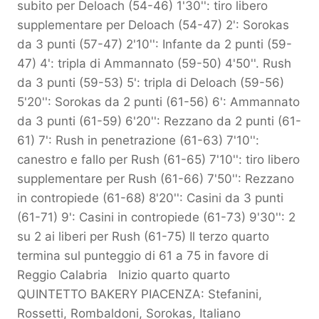
subito per Deloach (54-46) 1'30'': tiro libero
supplementare per Deloach (54-47) 2': Sorokas
da 3 punti (57-47) 2'10'': Infante da 2 punti (59-
47) 4': tripla di Ammannato (59-50) 4'50''. Rush
da 3 punti (59-53) 5': tripla di Deloach (59-56)
5'20'': Sorokas da 2 punti (61-56) 6': Ammannato
da 3 punti (61-59) 6'20'': Rezzano da 2 punti (61-
61) 7': Rush in penetrazione (61-63) 7'10'':
canestro e fallo per Rush (61-65) 7'10'': tiro libero
supplementare per Rush (61-66) 7'50'': Rezzano
in contropiede (61-68) 8'20'': Casini da 3 punti
(61-71) 9': Casini in contropiede (61-73) 9'30'': 2
su 2 ai liberi per Rush (61-75) Il terzo quarto
termina sul punteggio di 61 a 75 in favore di
Reggio Calabria Inizio quarto quarto
QUINTETTO BAKERY PIACENZA: Stefanini,
Rossetti, Rombaldoni, Sorokas, Italiano