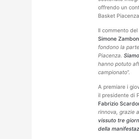
offrendo un contr
Basket Piacenza
Il commento de
Simone Zambon
fondono la parte
Piacenza.
Siamo 
hanno potuto aff
campionato
”.
A premiare i gio
il presidente di
Fabrizio Scardo
rinnova, grazie 
vissuto tre gior
della manifesta