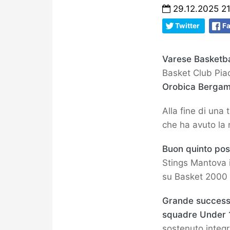
29.12.2025 2
Twitter
F
Varese Basketba
Basket Club Piac
Orobica Berga
Alla fine di una 
che ha avuto la 
Buon quinto pos
Stings Mantova i
su Basket 2000 
Grande succes
squadre Under 1
sostenuto integra