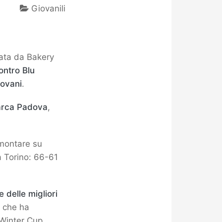
Giovanili
zata da Bakery
ontro Blu
ovani
.
rarca Padova
,
imontare su
a Torino: 66-61
e delle migliori
, che ha
 Winter Cup,