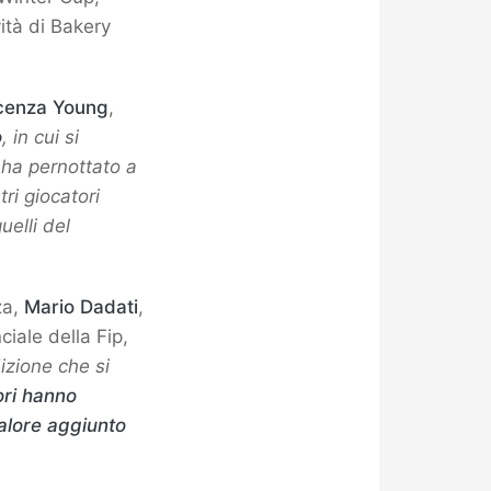
vità di Bakery
cenza Young
,
o
, in cui si
 ha pernottato a
tri giocatori
uelli del
za,
Mario Dadati
,
ciale della Fip,
izione che si
ori hanno
alore aggiunto