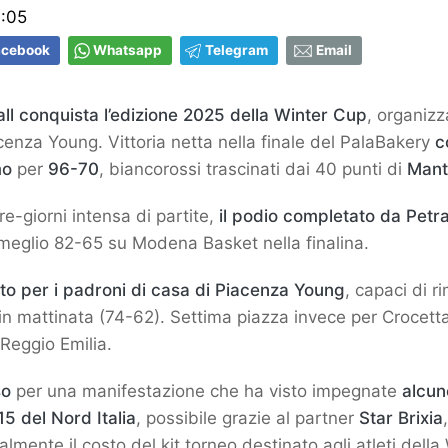
1:05
acebook
Whatsapp
Telegram
Email
ll conquista l’edizione 2025 della Winter Cup
, organiz
enza Young. Vittoria netta nella finale del PalaBakery
c
mo
per
96-70
, biancorossi trascinati dai 40 punti di
Mant
tre-giorni intensa di partite,
il podio completato da Pet
meglio 82-65 su Modena Basket nella finalina.
to per i padroni di casa di Piacenza Young
, capaci di r
n mattinata (74-62). Settima piazza invece per Crocett
Reggio Emilia.
so
per una manifestazione che ha visto impegnate
alcun
5 del Nord Italia
, possibile grazie al partner
Star Brixia
lmente il costo del kit torneo destinato agli atleti della