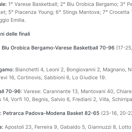
ale:
1° Varese Basketball; 2° Blu Orobica Bergamo; 3° P
t; 5° Piacenza Young; 6° Stings Mantova; 7° Crocetta T
gio Emilia.
ni delle finali
:
Blu Orobica Bergamo-Varese Basketball 70-96
(17-25
rgamo:
Bianchetti 4, Leoni 2, Bongiovanni 2, Magnano, N
evi 16, Cortinovis, Sabbioni 6, Lo Giudice 19.
all 70-96:
Varese: Carannante 13, Mantovani 40, Chiarell
s 14, Vorfi 10, Begnis, Salvio 6, Frediani 2, Villa, Schirripa
:
Petrarca Padova-Modena Basket 82-65
(23-16, 20-2
a:
Apostoli 23, Ferreira 9, Gabaldo 5, Giannuzzi 8, Lotto