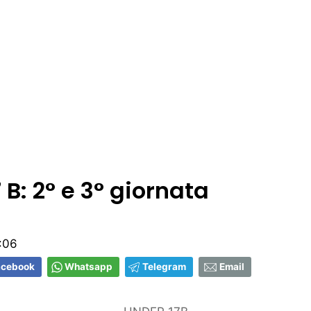
 B: 2° e 3° giornata
:06
acebook
Whatsapp
Telegram
Email