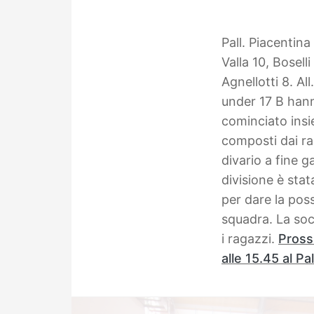
Pall. Piacentin
Valla 10, Boselli
Agnellotti 8. Al
under 17 B hanno
cominciato insi
composti dai ra
divario a fine g
divisione è sta
per dare la poss
squadra.
La soc
i ragazzi.
Pross
alle 15.45 al Pa