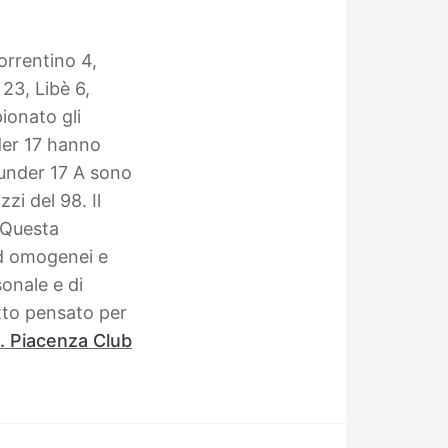
orrentino 4,
 23, Libè 6,
ionato gli
der 17 hanno
 under 17 A sono
zzi del 98.
Il
Questa
ed omogenei e
sonale e di
tto pensato per
. Piacenza Club