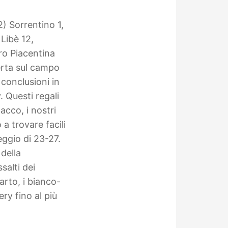
2)
Sorrentino 1,
 Libè 12,
tro Piacentina
erta sul campo
 conclusioni in
.
Questi regali
tacco, i nostri
a trovare facili
eggio di 23-27.
della
salti dei
arto, i bianco-
ry fino al più