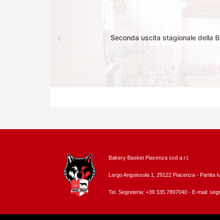
Seconda uscita stagionale della 
Bakery Basket Piacenza ssd a.r.l.
Largo Anguissola 1, 29122 Piacenza -
Partita 
Tel. Segreteria: +39 335.7897040 - E-mail:
segr