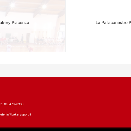
Bakery Piacenza
La Pallacanestro 
Iva: 01847970330
eteria@bakerysport.it