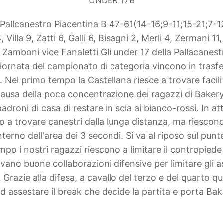
UNDER 17B
-Pallcanestro Piacentina B 47-61(14-16;9-11;15-21;7-1
4, Villa 9, Zatti 6, Galli 6, Bisagni 2, Merli 4, Zermani 11,
l. Zamboni vice Fanaletti
Gli under 17 della Pallacanes
iornata del campionato di categoria vincono in trasf
.
Nel primo tempo la Castellana riesce a trovare facili
ausa della poca concentrazione dei ragazzi di Bakery
droni di casa di restare in scia ai bianco-rossi.
In at
o a trovare canestri dalla lunga distanza, ma riescono 
interno dell'area dei 3 secondi.
Si va al riposo sul punt
po i nostri ragazzi riescono a limitare il contropiede 
vano buone collaborazioni difensive per limitare gli as
.
Grazie alla difesa, a cavallo del terzo e del quarto qu
d assestare il break che decide la partita e porta Bake