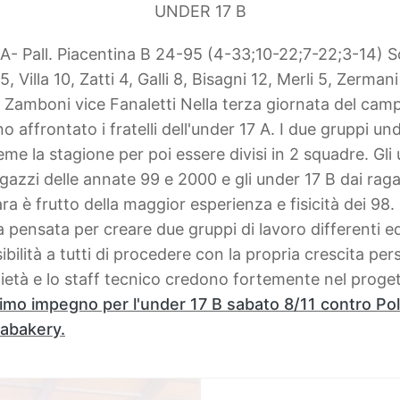
UNDER 17 B
a A- Pall. Piacentina B 24-95 (4-33;10-22;7-22;3-14)
S
 5, Villa 10, Zatti 4, Galli 8, Bisagni 12, Merli 5, Zermani
l. Zamboni vice Fanaletti
Nella terza giornata del camp
 affrontato i fratelli dell'under 17 A.
I due gruppi un
eme la stagione per poi essere divisi in 2 squadre. Gli
gazzi delle annate 99 e 2000 e gli under 17 B dai raga
ara è frutto della maggior esperienza e fisicità dei 98.
ta pensata per creare due gruppi di lavoro differenti 
ibilità a tutti di procedere con la propria crescita per
ietà e lo staff tecnico credono fortemente nel proge
imo impegno per l'under 17 B sabato 8/11 contro Pol
labakery.