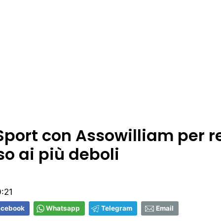
Sport con Assowilliam per r
so ai più deboli
:21
acebook
Whatsapp
Telegram
Email