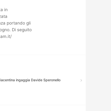
a in
zata
enza portando gli
ogno. Di seguito
am.it/
Piacentina ingaggia Davide Speronello