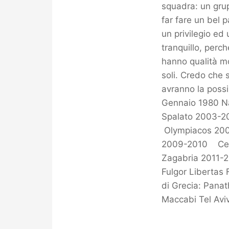
squadra: un grup
far fare un bel 
un privilegio ed
tranquillo, perc
hanno qualità mo
soli. Credo che 
avranno la possib
Gennaio 1980 N
Spalato 2003-
Olympiacos 20
2009-2010 Cede
Zagabria 2011-
Fulgor Libertas
di Grecia: Pana
Maccabi Tel Avi