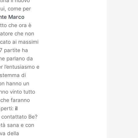
tina il nuovo
lui, come per
ente Marco
tto che ora è
catore che non
ocato ai massimi
 7 partite ha
che parlano da
er l’entusiasmo e
o stemma di
non hanno un
nno vinto tutto
 che faranno
aperti:
il
 contattato Be?
età sana e con
va della