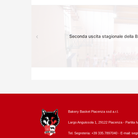
Seconda uscita stagionale della 
Bakery Basket Piacenza ssd a.r.l.
Largo Anguissola 1, 29122 Piacenza -
Partita 
Tel. Segreteria: +39 335.7897040 - E-mail:
segr