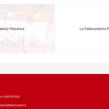
Bakery Piacenza
La Pallacanestro 
Iva: 01847970330
eteria@bakerysport.it