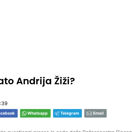
to Andrija Žiži?
:39
acebook
Whatsapp
Telegram
Email