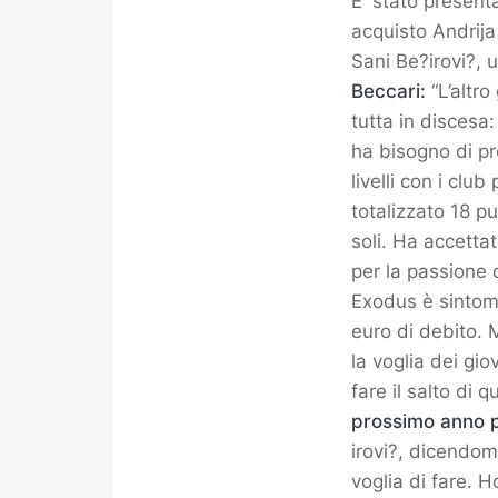
E' stato present
acquisto Andrija
Sani Be?irovi?, 
Beccari:
“L’altr
tutta in discesa
ha bisogno di pr
livelli con i clu
totalizzato 18 p
soli. Ha accetta
per la passione c
Exodus è sintomo
euro di debito. 
la voglia dei gi
fare il salto di 
prossimo anno p
irovi?, dicendom
voglia di fare. 