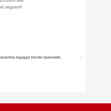
rizioni alle
nei seguenti
Piacentina ingaggia Davide Speronello