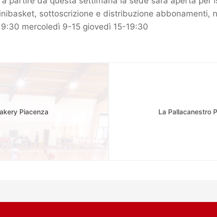
a partire da questa settimana la sede sarà aperta per isc
minibasket, sottoscrizione e distribuzione abbonamenti, 
-19:30 mercoledì 9-15 giovedì 15-19:30
Bakery Piacenza
La Pallacanestro 