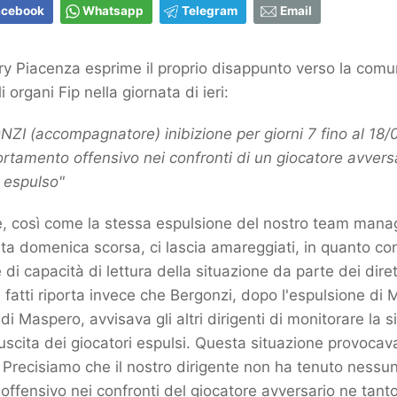
acebook
Whatsapp
Telegram
Email
ry Piacenza esprime il proprio disappunto verso la comu
 organi Fip nella giornata di ieri:
I (accompagnatore) inibizione per giorni 7 fino al 18/
tamento offensivo nei confronti di un giocatore avvers
 espulso"
, così come la stessa espulsione del nostro team mana
a domenica scorsa, ci lascia amareggiati, in quanto co
i capacità di lettura della situazione da parte dei diret
i fatti riporta invece che Bergonzi, dopo l'espulsione di 
i Maspero, avvisava gli altri dirigenti di monitorare la s
’uscita dei giocatori espulsi. Questa situazione provocava
Precisiamo che il nostro dirigente non ha tenuto nessu
fensivo nei confronti del giocatore avversario ne tant