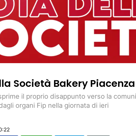
lla Società Bakery Piacenza
sprime il proprio disappunto verso la comun
agli organi Fip nella giornata di ieri
0:22