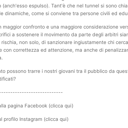
 (anch'esso espulso). Tant'è che nel tunnel si sono chiar
e dinamiche, come si conviene tra persone civili ed ed
 maggior confronto e una maggiore considerazione vers
ifici a sostenere il movimento da parte degli arbitri sia
 rischia, non solo, di sanzionare ingiustamente chi cerca 
e con correttezza ed attenzione, ma anche di penalizza
a.
 possono trarre i nostri giovani tra il pubblico da ques
tificati?
----------------------------
 alla pagina Facebook (
clicca qui
)
l profilo Instagram (
clicca qui
)