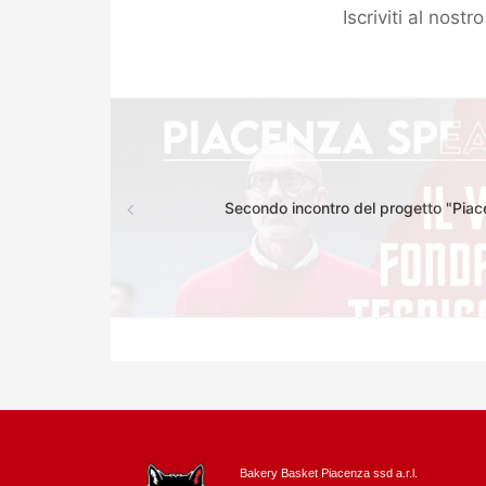
Iscriviti al nost
Secondo incontro del progetto "Piac
Bakery Basket Piacenza ssd a.r.l.