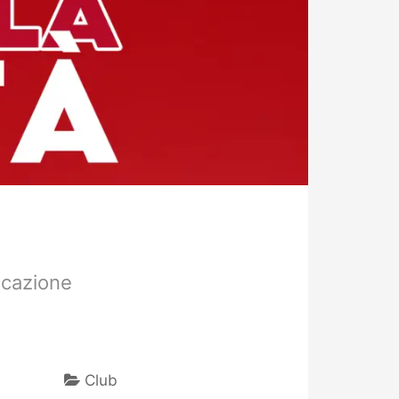
icazione
Club