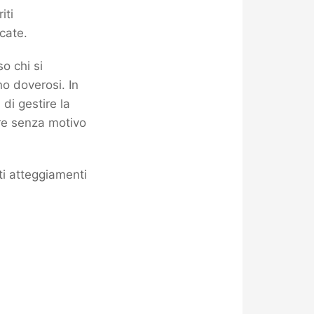
iti
ucate.
o chi si
no doverosi. In
di gestire la
re senza motivo
ti atteggiamenti