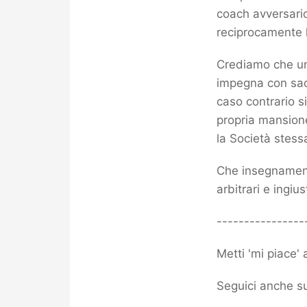
coach avversario
reciprocamente l
Crediamo che un
impegna con sacr
caso contrario si
propria mansion
la Società stess
Che insegnamento
arbitrari e ingius
----------------
Metti 'mi piace'
Seguici anche su