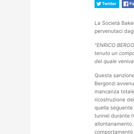
Twitter
F
La Società Bake
pervenutaci dagli
"ENRICO BERGONZ
tenuto un compor
del quale veniva
Questa sanzione
Bergonzi avvenut
mancanza totale d
ricostruzione de
quella seguente d
tunnel durante l
allontanamento. 
comportamento of