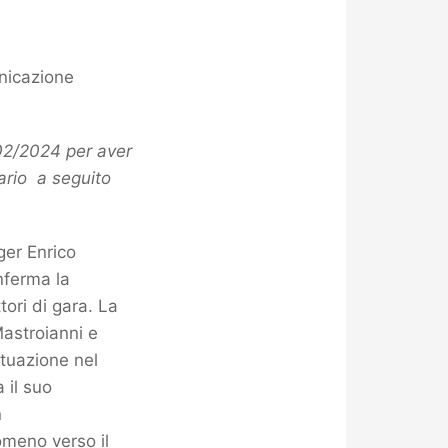
nicazione
02/2024 per aver
ario a seguito
ger Enrico
nferma la
tori di gara. La
Mastroianni e
ituazione nel
 il suo
n
omeno verso il