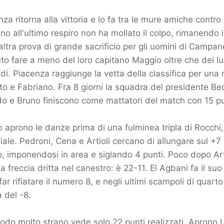
a ritorna alla vittoria e lo fa tra le mure amiche contro
no all'ultimo respiro non ha mollato il colpo, rimanendo i
altra prova di grande sacrificio per gli uomini di Campan
o fare a meno del loro capitano Maggio oltre che dei l
di. Piacenza raggiunge la vetta della classifica per una 
 e Fabriano. Fra 8 giorni la squadra del presidente Becc
o e Bruno finiscono come mattatori del match con 15 pun
aprono le danze prima di una fulminea tripla di Rocchi
ziale. Pedroni, Cena e Artioli cercano di allungare sul +7
 imponendosi in area e siglando 4 punti. Poco dopo Artio
 freccia dritta nel canestro: è 22-11. El Agbani fa il suo
ar rifiatare il numero 8, e negli ultimi scampoli di quar
a del -8.
odo molto strano vede solo 22 punti realizzati. Aprono