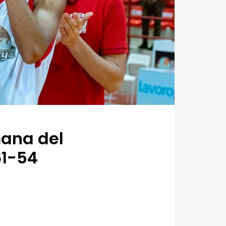
mana del
61-54