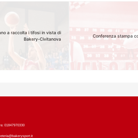
 raccolta i tifosi in vista di
Conferenza stampa co
Bakery-Civitanova
Iva: 01847970330
eteria@bakerysport.it