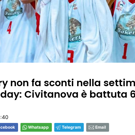
y non fa sconti nella setti
iday: Civitanova è battuta 
3:40
acebook
Whatsapp
Telegram
Email