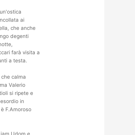
 un'ostica
ncollata ai
ella, che anche
ungo degenti
notte,
ari farà visita a
ti a testa.
, che calma
 ma Valerio
li si ripete e
 esordio in
to è F.Amoroso
 Liam Udom e