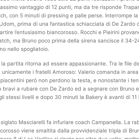
 massimo vantaggio di 12 punti, ma da tre risponde Trapani
ch, con 5 minuti di pressing e palle perse. Interrompe la
Udom, prima di una fantastica schiacciata di De Zardo c
artire l’entusiasmo biancorosso. Rocchi e Pieirini provano
tch, ma Bruno poco prima della sirena sancisce il 34-24
no nello spogliatoio.
 la partita ritorna ad essere appassionante. Tra le file d
unicamente i fratelli Amoroso: Valerio comanda in area
 piacentini però non perdono la testa, e nonostante i ten
 bravi a rubare con De Zardo ed a segnare con Bruno e B
li stessi livelli e dopo 30 minuti la Bakery è avanti di 1
siglato Masciarelli fa infuriare coach Campanella. La ra
corosso viene smaltita dalla provvidenziale tripla di Brun