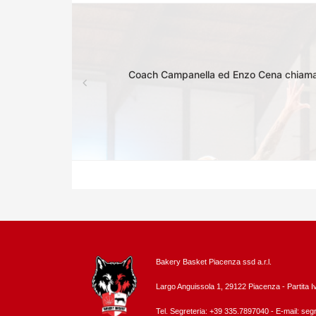
Coach Campanella ed Enzo Cena chiamano a
Bakery Basket Piacenza ssd a.r.l.
Largo Anguissola 1, 29122 Piacenza -
Partita 
Tel. Segreteria: +39 335.7897040 - E-mail:
segr