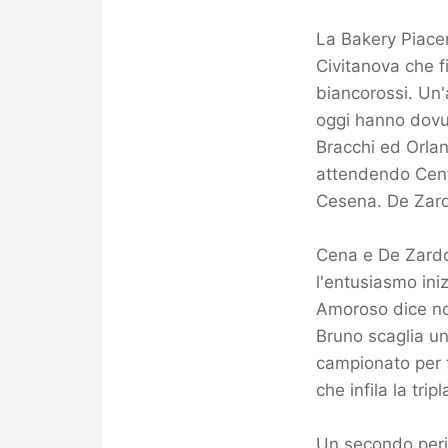
La Bakery Piacenz
Civitanova che fi
biancorossi. Un'
oggi hanno dovut
Bracchi ed Orlan
attendendo Cento
Cesena. De Zard
Cena e De Zardo 
l'entusiasmo ini
Amoroso dice no,
Bruno scaglia una
campionato per f
che infila la tripl
Un secondo peri