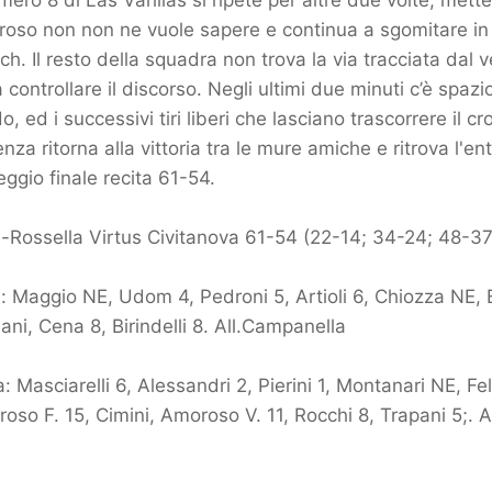
mero 8 di Las Varillas si ripete per altre due volte, mett
roso non non ne vuole sapere e continua a sgomitare in
ch. Il resto della squadra non trova la via tracciata dal 
controllare il discorso. Negli ultimi due minuti c’è spazio 
 ed i successivi tiri liberi che lasciano trascorrere il c
enza ritorna alla vittoria tra le mure amiche e ritrova l'e
eggio finale recita 61-54.
-Rossella Virtus Civitanova 61-54 (22-14; 34-24; 48-37
: Maggio NE, Udom 4, Pedroni 5, Artioli 6, Chiozza NE, 
ani, Cena 8, Birindelli 8. All.Campanella
: Masciarelli 6, Alessandri 2, Pierini 1, Montanari NE, Fel
oso F. 15, Cimini, Amoroso V. 11, Rocchi 8, Trapani 5;. Al