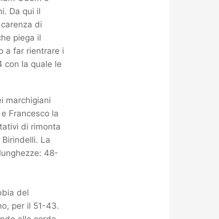
. Da qui il
 carenza di
he piega il
 a far rientrare i
 con la quale le
ei marchigiani
 e Francesco la
tativi di rimonta
irindelli. La
1 lunghezze: 48-
bbia del
o, per il 51-43.