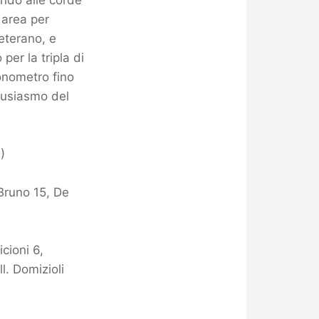
endo alle corde
 area per
veterano, e
per la tripla di
ronometro fino
ntusiasmo del
)
Bruno 15, De
icioni 6,
l. Domizioli