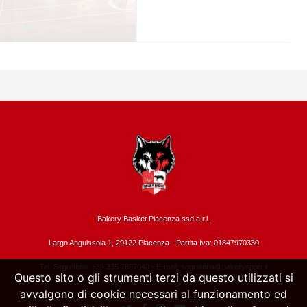
Bakery Basket Piacenza ssd a.r.l.
Largo Anguissola 1, 29122 Piacenza -
Partita Iva: 01847970330
Tel. Segreteria: +39 335.7897040 - E-mail:
segreteria@bakerysport.it
Questo sito o gli strumenti terzi da questo utilizzati si
avvalgono di cookie necessari al funzionamento ed