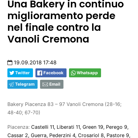
Una Bakery in continuo
miglioramento perde
nel finale contro la
Vanoli Cremona
19.09.2018 17:48
Twitter
Facebook
Whatsapp
Telegram
Email
Ba
kery Piacenza
83
–
97
Vanoli Cremona
(
28-16;
48-40;
67-70
)
Piacenza:
Castelli
11
, Liberat
i
11
, Green
19
,
Perego
9
,
Cassar
2
, Guerra, Pederzini
4
, Crosariol
8
, Pastore
9
,