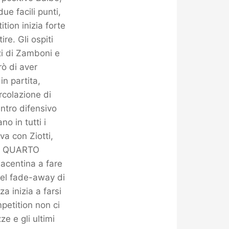
ue facili punti,
ion inizia forte
re. Gli ospiti
zi di Zamboni e
rò di aver
in partita,
colazione di
entro difensivo
no in tutti i
a con Ziotti,
ti. QUARTO
iacentina a fare
bel fade-away di
a inizia a farsi
petition non ci
e e gli ultimi