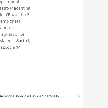
gistrare il
nestro Piacentina
o d’Enza l’1 e 2
 campionato
grande
traguardo, per
 Malena, Sartori,
azzocchi 14,
Piacentina ingaggia Davide Speronello