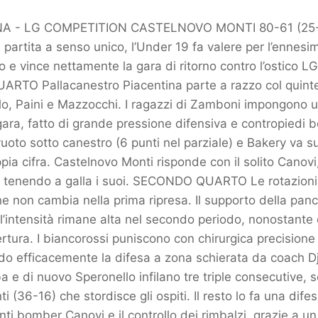
NA - LG COMPETITION CASTELNOVO MONTI 80-61 (25-1
 partita a senso unico, l’Under 19 fa valere per l’ennesi
o e vince nettamente la gara di ritorno contro l’ostico L
RTO Pallacanestro Piacentina parte a razzo col quintet
lo, Paini e Mazzocchi. I ragazzi di Zamboni impongono u
gara, fatto di grande pressione difensiva e contropiedi b
vuoto sotto canestro (6 punti nel parziale) e Bakery va su
pia cifra. Castelnovo Monti risponde con il solito Canov
o, tenendo a galla i suoi. SECONDO QUARTO Le rotazioni
ne non cambia nella prima ripresa. Il supporto della pan
’intensità rimane alta nel secondo periodo, nonostante
rtura. I biancorossi puniscono con chirurgica precisione d
do efficacemente la difesa a zona schierata da coach Dj
a e di nuovo Speronello infilano tre triple consecutive,
ti (36-16) che stordisce gli ospiti. Il resto lo fa una dif
unti bomber Canovi e il controllo dei rimbalzi, grazie a un