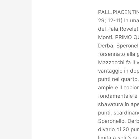
PALL.PIACENTI
29; 12-11) In una
del Pala Rovelet
Monti. PRIMO QUA
Derba, Speronel
forsennato alla 
Mazzocchi fa il 
vantaggio in dop
punti nel quart
ampie e il copio
fondamentale e l
sbavatura in ape
punti, scardinan
Speronello, Derb
divario di 20 pun
limita a soli 3 p