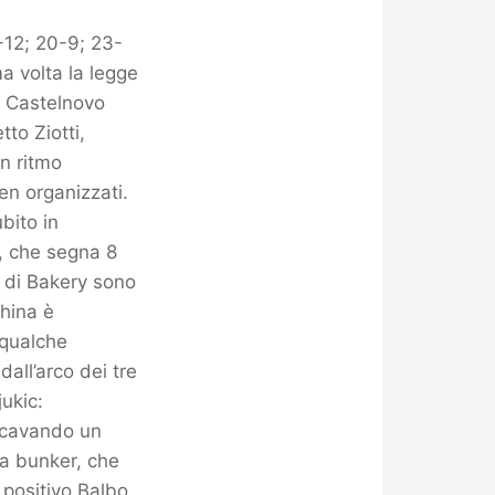
2; 20-9; 23-
ma volta la legge
G Castelnovo
to Ziotti,
n ritmo
en organizzati.
bito in
i, che segna 8
 di Bakery sono
china è
 qualche
all’arco dei tre
ukic:
 scavando un
esa bunker, che
 positivo Balbo,