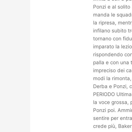
Ponzi e al solit
manda le squadr
la ripresa, mentr
infilano subito 
tornano con fidu
imparato la lezio
rispondendo con
palla e con una t
impreciso dei cas
modi la rimonta,
Derba e Ponzi, c
PERIODO Ultima f
la voce grossa, 
Ponzi poi. Ammin
sentire per entr
crede più, Baker