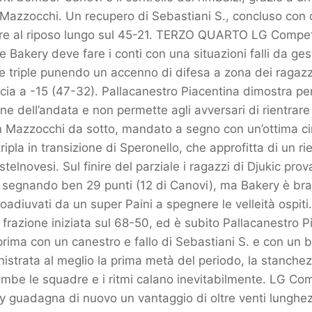
o Mazzocchi. Un recupero di Sebastiani S., concluso con d
e al riposo lungo sul 45-21. TERZO QUARTO LG Competit
e Bakery deve fare i conti con una situazioni falli da gesti
tre triple punendo un accenno di difesa a zona dei ragaz
cia a -15 (47-32). Pallacanestro Piacentina dimostra pe
ne dell’andata e non permette agli avversari di rientrare 
 Mazzocchi da sotto, mandato a segno con un’ottima cir
ripla in transizione di Speronello, che approfitta di un ri
telnovesi. Sul finire del parziale i ragazzi di Djukic prova
 segnando ben 29 punti (12 di Canovi), ma Bakery è brav
oadiuvati da un super Paini a spegnere le velleità ospi
razione iniziata sul 68-50, ed è subito Pallacanestro P
prima con un canestro e fallo di Sebastiani S. e con un 
istrata al meglio la prima metà del periodo, la stanchezz
ambe le squadre e i ritmi calano inevitabilmente. LG Com
y guadagna di nuovo un vantaggio di oltre venti lunghezz