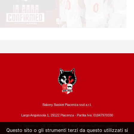
Bakery Basket Piacenza ssd a.r.l.
Largo Anguissola 1, 29122 Piacenza -
Partita Iva: 01847970330
Tel. Segreteria: +39 335.7897040 - E-mail:
segreteria@bakerysport.it
Questo sito o gli strumenti terzi da questo utilizzati si