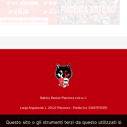
Bakery Basket Piacenza ssd a.r.l.
Largo Anguissola 1, 29122 Piacenza -
Partita Iva: 01847970330
Tel. Segreteria: +39 335.7897040 - E-mail:
segreteria@bakerysport.it
Questo sito o gli strumenti terzi da questo utilizzati si