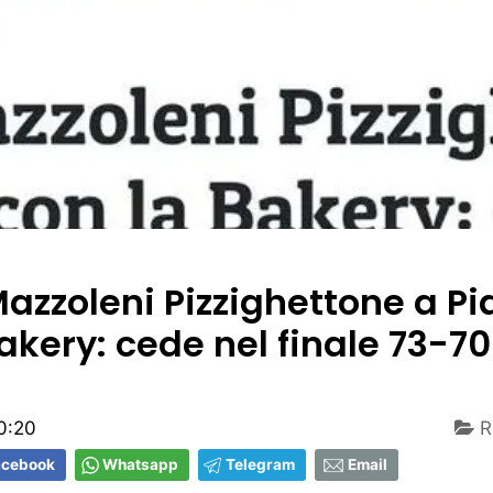
azzoleni Pizzighettone a P
akery: cede nel finale 73-70
0:20
R
acebook
Whatsapp
Telegram
Email