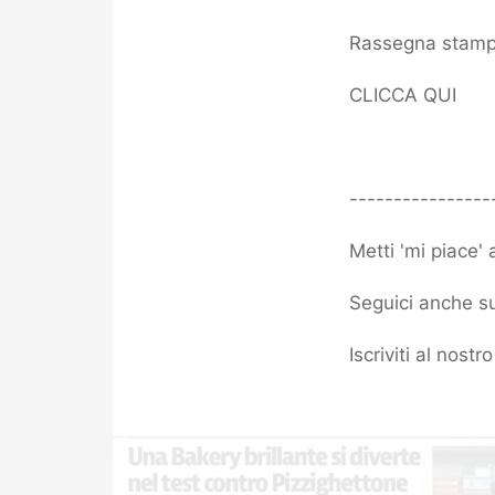
Rassegna stampa
CLICCA QUI
----------------
Metti 'mi piace'
Seguici anche su
Iscriviti al nost