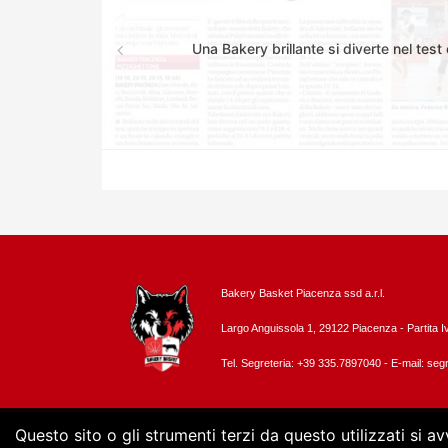
Una Bakery brillante si diverte nel test
Bakery Basket Piacenza ssd a.r.l.
Largo Anguissola 1, 29122 Piacenza -
Partita 
Tel. Segreteria: +39 335.7897040 - E-mail:
segr
Questo sito o gli strumenti terzi da questo utilizzati si a