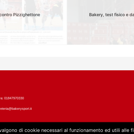
 contro Pizzighettone
Bakery, test fisico e 
Iva: 01847970330
eteria@bakerysport.it
vvalgono di cookie necessari al funzionamento ed utili alle fin