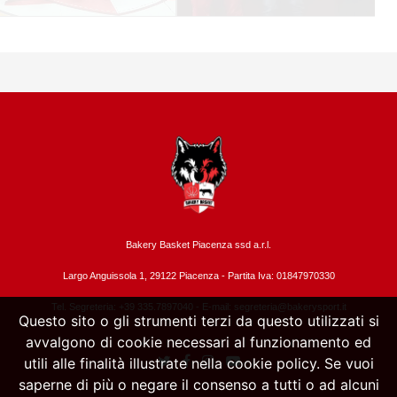
Bakery Basket Piacenza ssd a.r.l.
Largo Anguissola 1, 29122 Piacenza -
Partita Iva: 01847970330
Tel. Segreteria: +39 335.7897040 - E-mail:
segreteria@bakerysport.it
Questo sito o gli strumenti terzi da questo utilizzati si
avvalgono di cookie necessari al funzionamento ed
utili alle finalità illustrate nella cookie policy. Se vuoi
saperne di più o negare il consenso a tutti o ad alcuni