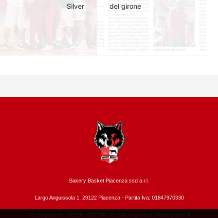
Silver
del girone
Bakery Basket Piacenza ssd a.r.l.
Largo Anguissola 1, 29122 Piacenza -
Partita Iva: 01847970330
Tel. Segreteria: +39 335.7897040 - E-mail:
segreteria@bakerysport.it