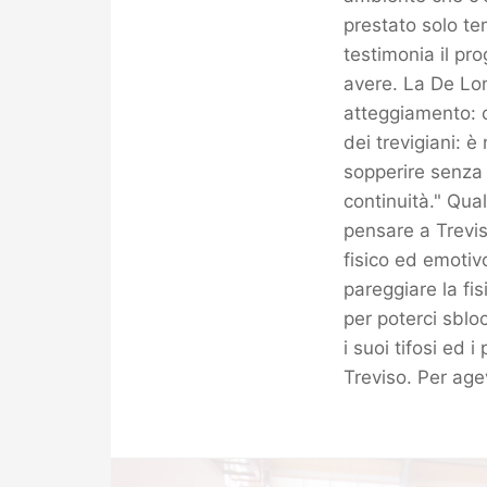
prestato solo t
testimonia il pr
avere. La De Lon
atteggiamento: c
dei trevigiani: 
sopperire senza
continuità." Qua
pensare a Trevis
fisico ed emotiv
pareggiare la fis
per poterci sblo
i suoi tifosi ed 
Treviso. Per agev