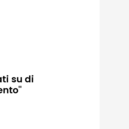
ti su di
ento"