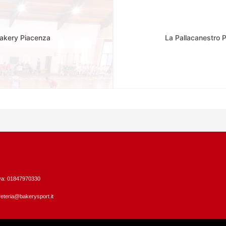
Bakery Piacenza
La Pallacanestro 
Iva: 01847970330
eteria@bakerysport.it