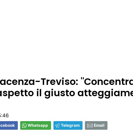
iacenza-Treviso: "Concentra
aspetto il giusto atteggiam
5:46
acebook
Whatsapp
Telegram
Email