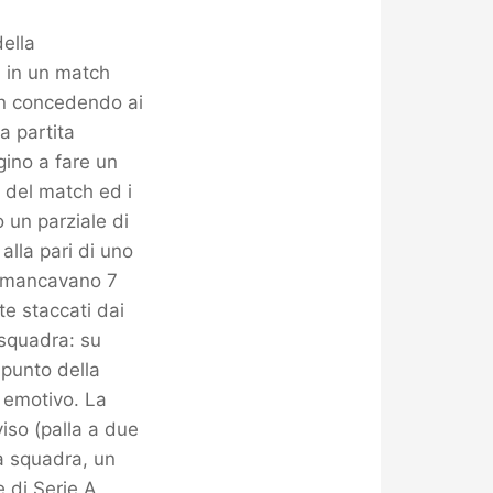
della
6 in un match
non concedendo ai
a partita
gino a fare un
e del match ed i
o un parziale di
 alla pari di uno
do mancavano 7
te staccati dai
 squadra: su
 punto della
o emotivo. La
iso (palla a due
na squadra, un
e di Serie A