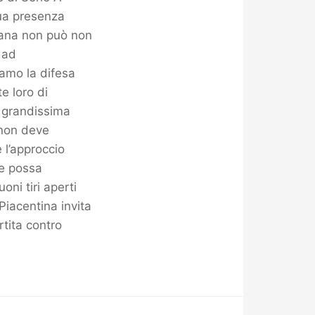
ua presenza
giana non può non
 ad
iamo la difesa
e loro di
 grandissima
 non deve
 l’approccio
he possa
oni tiri aperti
Piacentina invita
rtita contro