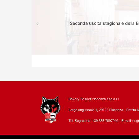
Seconda uscita stagionale della 
Bakery Basket Piacenza ssd a.r.l.
Largo Anguissola 1, 29122 Piacenza -
Partita 
Tel. Segreteria: +39 335.7897040 - E-mail:
segr