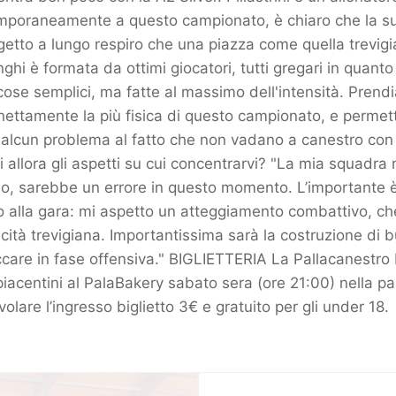
emporaneamente a questo campionato, è chiaro che la s
ogetto a lungo respiro che una piazza come quella trevi
ghi è formata da ottimi giocatori, tutti gregari in quanto
ose semplici, ma fatte al massimo dell'intensità. Prend
è nettamente la più fisica di questo campionato, e permett
 alcun problema al fatto che non vadano a canestro con
li allora gli aspetti su cui concentrarvi? "La mia squadra
o, sarebbe un errore in questo momento. L’importante è
o alla gara: mi aspetto un atteggiamento combattivo, c
icità trevigiana. Importantissima sarà la costruzione di bu
ccare in fase offensiva." BIGLIETTERIA La Pallacanestro 
i piacentini al PalaBakery sabato sera (ore 21:00) nella pa
olare l’ingresso biglietto 3€ e gratuito per gli under 18.