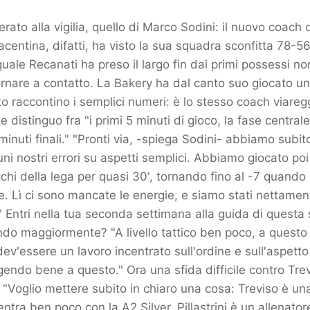
rato alla vigilia, quello di Marco Sodini: il nuovo coach 
acentina, difatti, ha visto la sua squadra sconfitta 78-5
uale Recanati ha preso il largo fin dai primi possessi 
ornare a contatto. La Bakery ha dal canto suo giocato un
to raccontino i semplici numeri: è lo stesso coach viareg
 distinguo fra "i primi 5 minuti di gioco, la fase central
inuti finali." "Pronti via, -spiega Sodini- abbiamo subit
cuni nostri errori su aspetti semplici. Abbiamo giocato poi
acchi della lega per quasi 30', tornando fino al -7 quan
e. Lì ci sono mancate le energie, e siamo stati nettamen
" Entri nella tua seconda settimana alla guida di questa
ndo maggiormente? "A livello tattico ben poco, a questo
 dev'essere un lavoro incentrato sull'ordine e sull'aspett
endo bene a questo." Ora una sfida difficile contro Trev
. "Voglio mettere subito in chiaro una cosa: Treviso è u
ntra ben poco con la A2 Silver. Pillastrini è un allenator