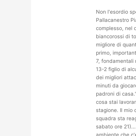
Non l'esordio spe
Pallacanestro Pi
complesso, nel q
biancorossi di t
migliore di quan
primo, importante
7, fondamentali m
13-2 figlio di al
dei migliori att
minuti da giocar
padroni di casa.
cosa stai lavora
stagione. Il mio
squadra sta reag
sabato ore 21)..
ambiente che c'e