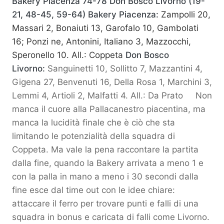
Bakery Piacenza 74-78 Don Bosco Livorno (19-
21, 48-45, 59-64)
Bakery Piacenza:
Zampolli 20,
Massari 2, Bonaiuti 13, Garofalo 10, Gambolati
16; Ponzi ne, Antonini,
Italiano 3, Mazzocchi,
Speronello 10. All.: Coppeta
Don Bosco
Livorno:
Sanguinetti 10, Sollitto 7, Mazzantini 4,
Gigena 27, Benvenuti 16, Della Rosa 1, Marchini 3,
Lemmi 4, Artioli 2, Malfatti 4. All.: Da Prato Non
manca il cuore alla Pallacanestro piacentina, ma
manca la lucidità finale che è ciò che sta
limitando le potenzialità della squadra di
Coppeta. Ma vale la pena raccontare la partita
dalla fine, quando la Bakery arrivata a meno 1 e
con la palla in mano a meno i 30 secondi dalla
fine esce dal time out con le idee chiare:
attaccare il ferro per trovare punti e falli di una
squadra in bonus e caricata di falli come Livorno.