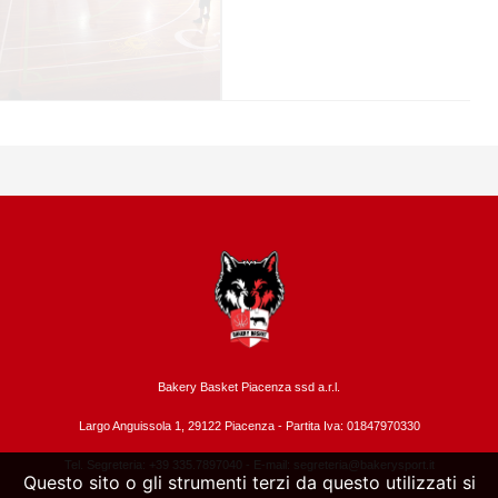
Bakery Basket Piacenza ssd a.r.l.
Largo Anguissola 1, 29122 Piacenza -
Partita Iva: 01847970330
Tel. Segreteria: +39 335.7897040 - E-mail:
segreteria@bakerysport.it
Questo sito o gli strumenti terzi da questo utilizzati si