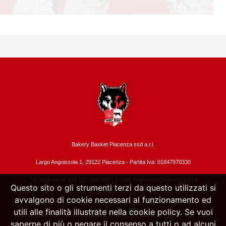
Bakery Basket Piacenza ssd a.r.l.
Largo Anguissola 1, 29122 Piacenza -
Partita Iva: 01847970330
Tel. Segreteria: +39 335.7897040 - E-mail:
segreteria@bakerysport.it
Questo sito o gli strumenti terzi da questo utilizzati si
avvalgono di cookie necessari al funzionamento ed
utili alle finalità illustrate nella cookie policy. Se vuoi
saperne di più o negare il consenso a tutti o ad alcuni