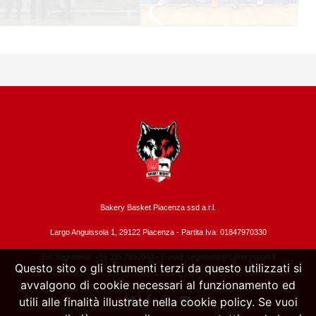
Bakery Basket Piacenza ssd a.r.l.
Largo Anguissola 1, 29122 Piacenza -
Partita Iva: 01847970330
Tel. Segreteria: +39 335.7897040 - E-mail:
segreteria@bakerysport.it
Questo sito o gli strumenti terzi da questo utilizzati si
avvalgono di cookie necessari al funzionamento ed
utili alle finalità illustrate nella cookie policy. Se vuoi