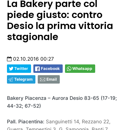
La Bakery parte col
piede giusto: contro
Desio la prima vittoria
stagionale
02.10.2016 00:27
Twitter
Facebook
Whatsapp
Telegram
Email
Bakery Piacenza – Aurora Desio 83-65 (17-19;
44-32; 67-52)
Pall. Piacentina:
Sanguinetti 14, Rezzano 22,
Guerra, Tempestini 3, G. Samoggia, Banti 7,