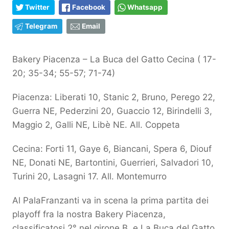
Twitter
Facebook
Whatsapp
Telegram
Email
Bakery Piacenza – La Buca del Gatto Cecina ( 17-
20; 35-34; 55-57; 71-74)
Piacenza: Liberati 10, Stanic 2, Bruno, Perego 22,
Guerra NE, Pederzini 20, Guaccio 12, Birindelli 3,
Maggio 2, Galli NE, Libè NE. All. Coppeta
Cecina: Forti 11, Gaye 6, Biancani, Spera 6, Diouf
NE, Donati NE, Bartontini, Guerrieri, Salvadori 10,
Turini 20, Lasagni 17. All. Montemurro
Al PalaFranzanti va in scena la prima partita dei
playoff fra la nostra Bakery Piacenza,
classificatosi 2° nel girone B, e La Buca del Gatto