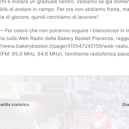
chi e iniziare un graduale rientro. Vediamo se già domen
ilità di andare in campo. Per ora non abbiamo fretta, ma
ia di giocare, quindi cerchiamo di lavorare”.
 –
Per coloro che non potranno seguire i biancorossi in t
etta sulla Web Radio della Bakery Basket Piacenza, raggi
://www.bakerybasket.it/page/410547245159/web-radio
(FM: 95.0 MHz, 94.6 MHz), l’emittente radiofonica piace
rtita statistico
Gra