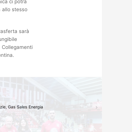
ica ci potrà
 allo stesso
rasferta sarà
ungibile
. Collegamenti
ntina.
zie, Gas Sales Energia