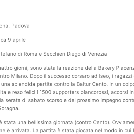
rena, Padova
a 9 aprile
i Stefano di Roma e Secchieri Diego di Venezia
uattro giorni, sono stata la reazione della Bakery Piacenz
ontro Milano. Dopo il successo corsaro ad Iseo, i ragazzi
una splendida partita contro la Baltur Cento. In un colp
ta e reso felici i 1500 supporters biancorossi, accorsi in
lla serata di sabato scorso e del prossimo impegno con
Soragna.
è stata una bellissima giornata (contro Cento). Ovviame
me è arrivata. La partita è stata giocata nel modo in cui l