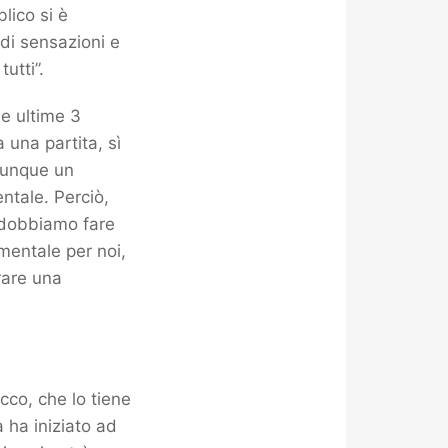
lico si è
di sensazioni e
utti”.
le ultime 3
 una partita, sì
munque un
ntale. Perciò,
e dobbiamo fare
entale per noi,
rare una
acco, che lo tiene
 ha iniziato ad