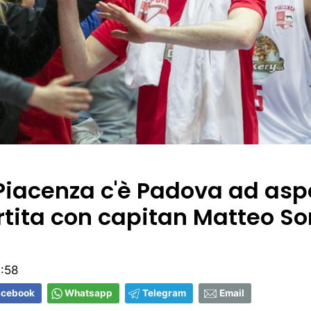
Piacenza c'è Padova ad aspe
artita con capitan Matteo S
:58
acebook
Whatsapp
Telegram
Email