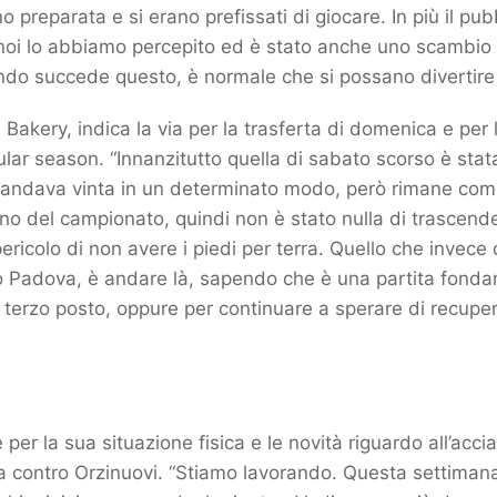
 preparata e si erano prefissati di giocare. In più il pubb
 noi lo abbiamo percepito ed è stato anche uno scambio 
do succede questo, è normale che si possano divertire t
 Bakery, indica la via per la trasferta di domenica e per 
ular season. “Innanzitutto quella di sabato scorso è stata
 andava vinta in un determinato modo, però rimane co
rno del campionato, quindi non è stato nulla di trascende
ericolo di non avere i piedi per terra. Quello che invec
 Padova, è andare là, sapendo che è una partita fondam
 terzo posto, oppure per continuare a sperare di recupe
è per la sua situazione fisica e le novità riguardo all’acci
ita contro Orzinuovi. “Stiamo lavorando. Questa settimana