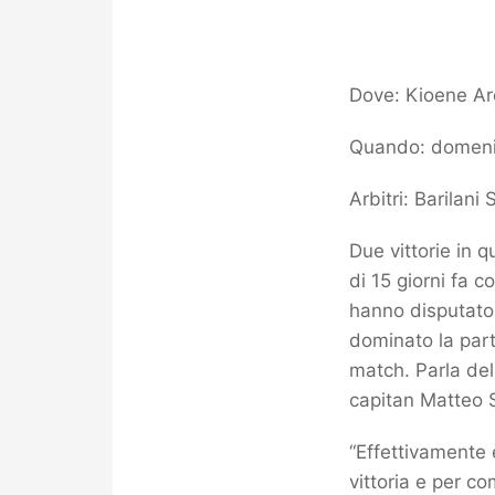
Dove: Kioene A
Quando: domenic
Arbitri: Barilan
Due vittorie in q
di 15 giorni fa c
hanno disputato 
dominato la parti
match. Parla de
capitan Matteo 
“Effettivamente 
vittoria e per co