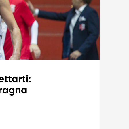
ttarti:
oragna