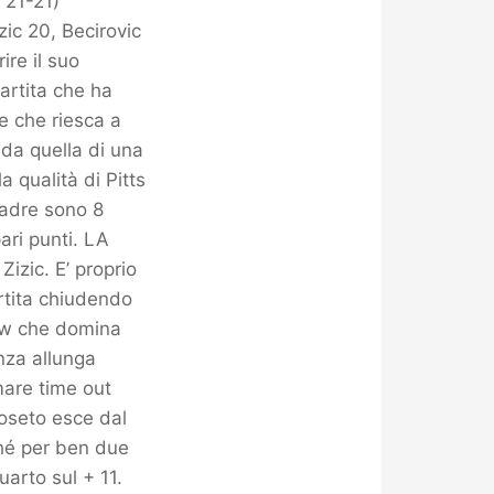
 21-21)
ic 20, Becirovic
ire il suo
artita che ha
e che riesca a
nda quella di una
 qualità di Pitts
uadre sono 8
ari punti. LA
izic. E’ proprio
rtita chiudendo
how che domina
enza allunga
mare time out
Roseto esce dal
ché per ben due
arto sul + 11.