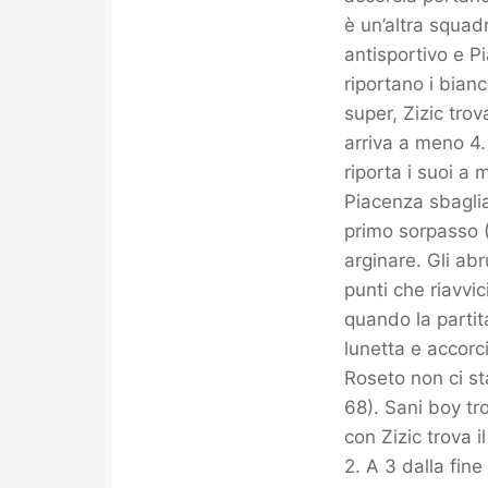
è un’altra squa
antisportivo e P
riportano i bianc
super, Zizic trov
arriva a meno 4.
riporta i suoi 
Piacenza sbaglia 
primo sorpasso 
arginare. Gli abr
punti che riavvic
quando la partit
lunetta e accorci
Roseto non ci st
68). Sani boy t
con Zizic trova 
2. A 3 dalla fine