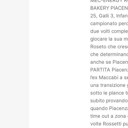
MEC-ENERGY RO
BAKERY PIACENZA
25, Galli 3, Infa
campionato perde
due volti comple
giocare la sua m
Roseto che cresc
che determinano 
anche se Piacenz
PARTITA Piacenza
l’ex Maccabi a s
una transizione 
sotto le plance t
subito provando 
quando Piacenza 
time out a zona 
volte Rossetti p