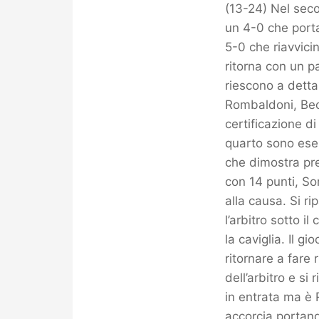
(13-24) Nel sec
un 4-0 che porta
5-0 che riavvici
ritorna con un p
riescono a dettar
Rombaldoni, Beci
certificazione d
quarto sono ese
che dimostra pre
con 14 punti, So
alla causa. Si ri
l’arbitro sotto i
la caviglia. Il g
ritornare a fare 
dell’arbitro e si
in entrata ma è 
accorcia portand