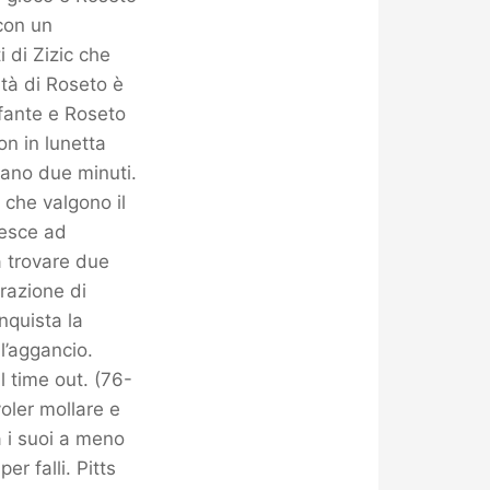
con un
 di Zizic che
ità di Roseto è
Infante e Roseto
n in lunetta
ano due minuti.
 che valgono il
iesce ad
a trovare due
trazione di
nquista la
l’aggancio.
l time out. (76-
oler mollare e
a i suoi a meno
er falli. Pitts