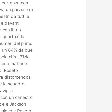
a partenza con
va un parziale di
stri da tutti e
o e davanti
 con il trio
o quarto è la
 numeri del primo
ha un 64% da due
pia cifra, Zizic
roprio mattone
 di Roseto
rra distorcendosi
i e le squadre
aviglia
ia con un canestro
 c’è e Jackson
l gioco e Roseto