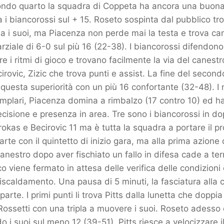
ondo quarto la squadra di Coppeta ha ancora una buon
 i biancorossi sul + 15. Roseto sospinta dal pubblico tro
na i suoi, ma Piacenza non perde mai la testa e trova cane
arziale di 6-0 sul più 16 (22-38). I biancorossi difendon
e i ritmi di gioco e trovano facilmente la via del canestro
rovic, Zizic che trova punti e assist. La fine del second
i questa superiorità con un più 16 confortante (32-48). I
mplari, Piacenza domina a rimbalzo (17 contro 10) ed 
cisione e presenza in area. Tre sono i biancorossi in dop
rokas e Becirovic 11 ma è tutta la squadra a portare il p
parte con il quintetto di inizio gara, ma alla prima azione
l canestro dopo aver fischiato un fallo in difesa cade a te
ioco viene fermato in attesa delle verifica delle condizion
riscaldamento. Una pausa di 5 minuti, la fasciatura alla c
 riparte. I primi punti li trova Pitts dalla lunetta che dopp
Rossetti con una tripla a muovere i suoi. Roseto adesso
o i suoi sul meno 12 (39-51). Pitts riesce a velocizzare i