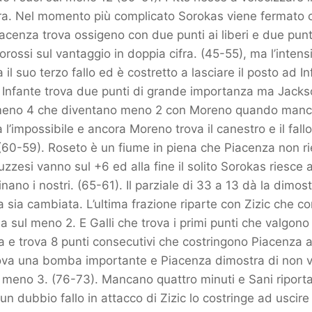
dra. Nel momento più complicato Sorokas viene fermato 
iacenza trova ossigeno con due punti ai liberi e due punti
orossi sul vantaggio in doppia cifra. (45-55), ma l’intens
a il suo terzo fallo ed è costretto a lasciare il posto ad 
 Infante trova due punti di grande importanza ma Jackso
a meno 4 che diventano meno 2 con Moreno quando manc
l’impossibile e ancora Moreno trova il canestro e il fallo
(60-59). Roseto è un fiume in piena che Piacenza non r
uzzesi vanno sul +6 ed alla fine il solito Sorokas riesce 
inano i nostri. (65-61). Il parziale di 33 a 13 dà la dimos
a sia cambiata. L’ultima frazione riparte con Zizic che co
a sul meno 2. E Galli che trova i primi punti che valgono 
a e trova 8 punti consecutivi che costringono Piacenza a
rova una bomba importante e Piacenza dimostra di non v
il meno 3. (76-73). Mancano quattro minuti e Sani riport
 un dubbio fallo in attacco di Zizic lo costringe ad uscire p