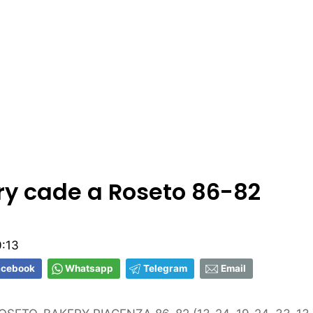
ry cade a Roseto 86-82
0:13
acebook
Whatsapp
Telegram
Email