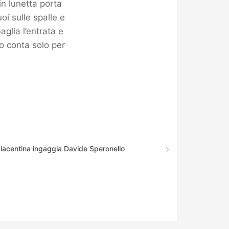
in lunetta porta
oi sulle spalle e
glia l’entrata e
to conta solo per
Piacentina ingaggia Davide Speronello