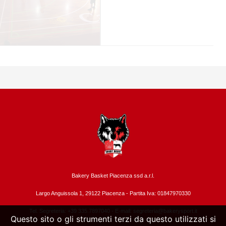
Bakery Basket Piacenza ssd a.r.l.
Largo Anguissola 1, 29122 Piacenza -
Partita Iva: 01847970330
Tel. Segreteria: +39 335.7897040 - E-mail:
segreteria@bakerysport.it
Questo sito o gli strumenti terzi da questo utilizzati si