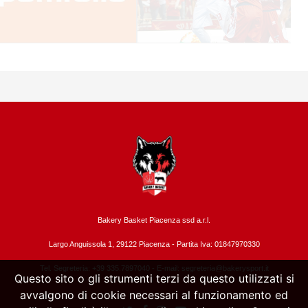
Bakery Basket Piacenza ssd a.r.l.
Largo Anguissola 1, 29122 Piacenza -
Partita Iva: 01847970330
Tel. Segreteria: +39 335.7897040 - E-mail:
segreteria@bakerysport.it
Questo sito o gli strumenti terzi da questo utilizzati si
avvalgono di cookie necessari al funzionamento ed