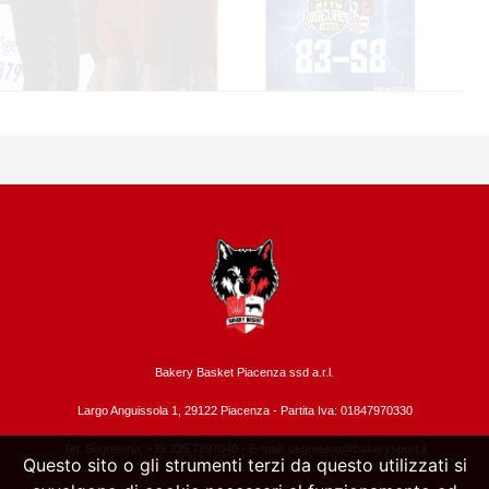
Bakery Basket Piacenza ssd a.r.l.
Largo Anguissola 1, 29122 Piacenza -
Partita Iva: 01847970330
Tel. Segreteria: +39 335.7897040 - E-mail:
segreteria@bakerysport.it
Questo sito o gli strumenti terzi da questo utilizzati si