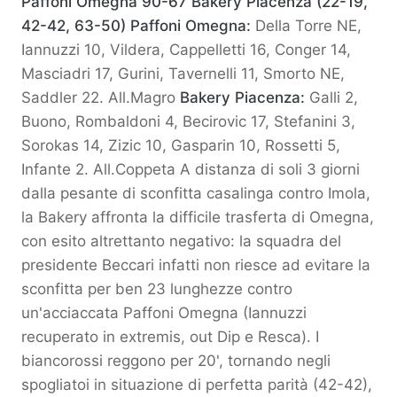
Paffoni Omegna 90-67 Bakery Piacenza (22-19,
42-42, 63-50)
Paffoni Omegna:
Della Torre NE,
Iannuzzi 10, Vildera, Cappelletti 16, Conger 14,
Masciadri 17, Gurini, Tavernelli 11, Smorto NE,
Saddler 22. All.Magro
Bakery Piacenza:
Galli 2,
Buono, Rombaldoni 4, Becirovic 17, Stefanini 3,
Sorokas 14, Zizic 10, Gasparin 10, Rossetti 5,
Infante 2. All.Coppeta A distanza di soli 3 giorni
dalla pesante di sconfitta casalinga contro Imola,
la Bakery affronta la difficile trasferta di Omegna,
con esito altrettanto negativo: la squadra del
presidente Beccari infatti non riesce ad evitare la
sconfitta per ben 23 lunghezze contro
un'acciaccata Paffoni Omegna (Iannuzzi
recuperato in extremis, out Dip e Resca). I
biancorossi reggono per 20', tornando negli
spogliatoi in situazione di perfetta parità (42-42),