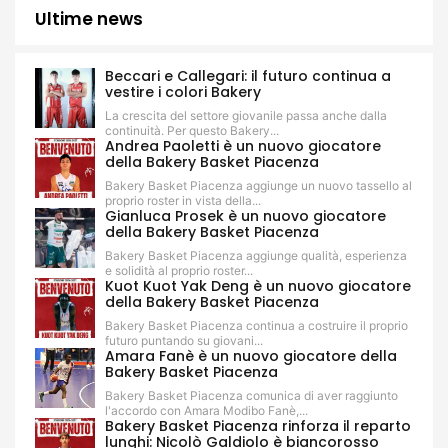
Ultime news
Beccari e Callegari: il futuro continua a
vestire i colori Bakery
La crescita del settore giovanile passa anche dalla
continuità. Per questo Bakery...
Andrea Paoletti è un nuovo giocatore
della Bakery Basket Piacenza
Bakery Basket Piacenza aggiunge un nuovo tassello al
proprio roster in vista della...
Gianluca Prosek è un nuovo giocatore
della Bakery Basket Piacenza
Bakery Basket Piacenza aggiunge qualità, esperienza
e solidità al proprio roster...
Kuot Kuot Yak Deng è un nuovo giocatore
della Bakery Basket Piacenza
Bakery Basket Piacenza continua a costruire il proprio
futuro puntando su giovani...
Amara Fanè è un nuovo giocatore della
Bakery Basket Piacenza
Bakery Basket Piacenza comunica di aver raggiunto
l'accordo con Amara Modibo Fanè,...
Bakery Basket Piacenza rinforza il reparto
lunghi: Nicolò Galdiolo è biancorosso