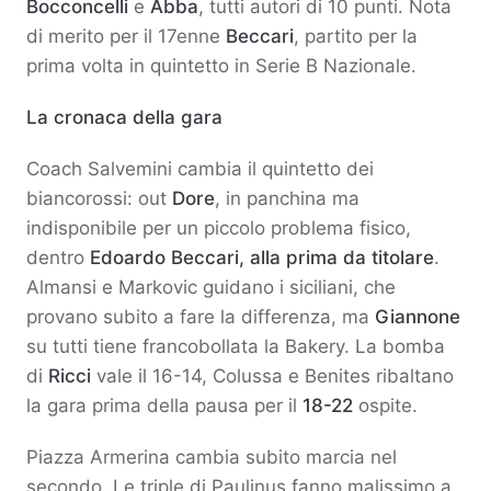
Bocconcelli
e
Abba
, tutti autori di 10 punti. Nota
di merito per il 17enne
Beccari
, partito per la
prima volta in quintetto in Serie B Nazionale.
La cronaca della gara
Coach Salvemini cambia il quintetto dei
biancorossi: out
Dore
, in panchina ma
indisponibile per un piccolo problema fisico,
dentro
Edoardo Beccari, alla prima da titolare
.
Almansi e Markovic guidano i siciliani, che
provano subito a fare la differenza, ma
Giannone
su tutti tiene francobollata la Bakery. La bomba
di
Ricci
vale il 16-14, Colussa e Benites ribaltano
la gara prima della pausa per il
18-22
ospite.
Piazza Armerina cambia subito marcia nel
secondo. Le triple di Paulinus fanno malissimo a