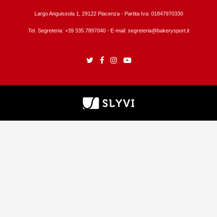
Largo Anguissola 1, 29122 Piacenza -
Partita Iva: 01847970330
Tel. Segreteria: +39 335.7897040 - E-mail:
segreteria@bakerysport.it