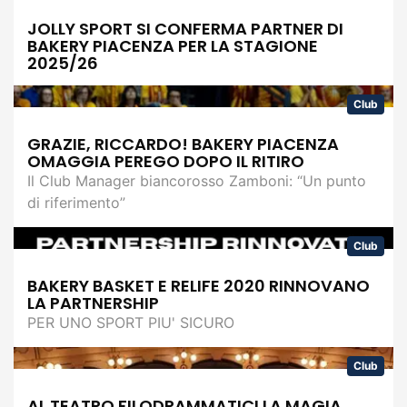
JOLLY SPORT SI CONFERMA PARTNER DI
BAKERY PIACENZA PER LA STAGIONE
2025/26
Club
GRAZIE, RICCARDO! BAKERY PIACENZA
OMAGGIA PEREGO DOPO IL RITIRO
Il Club Manager biancorosso Zamboni: “Un punto
di riferimento”
Club
BAKERY BASKET E RELIFE 2020 RINNOVANO
LA PARTNERSHIP
PER UNO SPORT PIU' SICURO
Club
AL TEATRO FILODRAMMATICI LA MAGIA