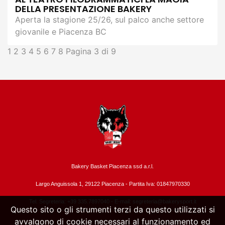
DELLA PRESENTAZIONE BAKERY
Aperta la stagione 25/26, sul palco anche settore
giovanile e Piacenza BC
1
2
3
4
5
6
7
8
Pagina 3 di 9
Bakery Basket Piacenza ssd a.r.l.
Largo Anguissola 1, 29122 Piacenza -
Partita Iva: 01847970330
Tel. Segreteria: +39 335.7897040 - E-mail:
segreteria@bakerysport.it
Questo sito o gli strumenti terzi da questo utilizzati si
avvalgono di cookie necessari al funzionamento ed