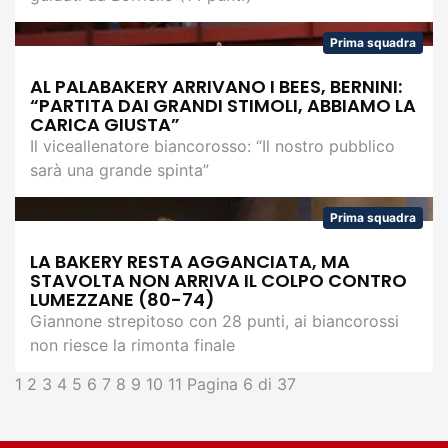
Prima squadra
AL PALABAKERY ARRIVANO I BEES, BERNINI:
“PARTITA DAI GRANDI STIMOLI, ABBIAMO LA
CARICA GIUSTA”
Il viceallenatore biancorosso: “Il nostro pubblico
sarà una grande spinta”
Prima squadra
LA BAKERY RESTA AGGANCIATA, MA
STAVOLTA NON ARRIVA IL COLPO CONTRO
LUMEZZANE (80-74)
Giannone strepitoso con 28 punti, ai biancorossi
non riesce la rimonta finale
1
2
3
4
5
6
7
8
9
10
11
Pagina 6 di 37