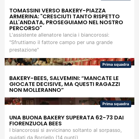
TOMASSINI VERSO BAKERY-PIAZZA
ARMERINA: "CRESCIUTI TANTO RISPETTO
ALL'ANDATA, PROSEGUIAMO NEL NOSTRO
PERCORSO"
L'assistente allenatore lancia i biancorossi:
"Sfruttiamo il fattore campo per una grande
prestazione"
Prima squadra
BAKERY-BEES, SALVEMINI: “MANCATE LE
GIOCATE DECISIVE, MA QUESTI RAGAZZI
NON MOLLERANNO”
Prima squadra
UNA BUONA BAKERY SUPERATA 62-73 DAI
FIORENZUOLA BEES
I biancorossi si avvicinano soltanto al sorpasso,
guidati da Borriello (14 punti)